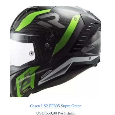
múltiples
variantes.
Las
opciones
se
pueden
elegir
en
la
página
de
producto
Casco LS2 FF805 Supra Green
USD
650,00
IVA Incluido