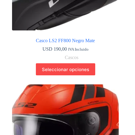
Casco LS2 FF800 Negro Mate
USD
190,00
IVA Incluido
Cascos
Este
Seleccionar opciones
producto
tiene
múltiples
variantes.
Las
opciones
se
pueden
elegir
en
la
página