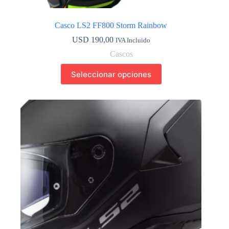
Casco LS2 FF800 Storm Rainbow
USD
190,00
IVA Incluido
Cascos
Este
Seleccionar opciones
producto
tiene
múltiples
variantes.
Las
opciones
se
pueden
elegir
en
la
página
de
producto