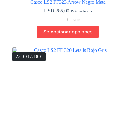
Casco LS2 FF323 Arrow Negro Mate
USD
285,00
IVA Incluido
Cascos
Este
Seleccionar opciones
producto
tiene
múltiples
variantes.
Las
AGOTADO!
opciones
se
pueden
elegir
en
la
página
de
producto