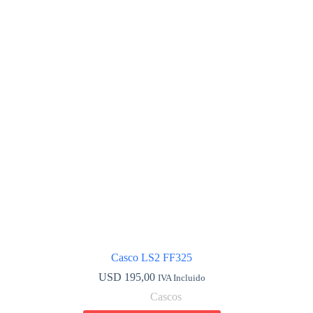
Las
opciones
se
pueden
elegir
en
la
página
de
producto
Casco LS2 FF325
USD
195,00
IVA Incluido
Cascos