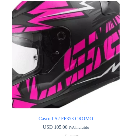
variantes.
Las
opciones
se
pueden
elegir
en
la
página
de
producto
Casco LS2 FF353 CROMO
USD
105,00
IVA Incluido
Cascos