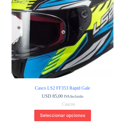
elegir
en
la
página
de
producto
Casco LS2 FF353 Rapid Gale
USD
85,00
IVA Incluido
Cascos
Este
Seleccionar opciones
producto
tiene
múltiples