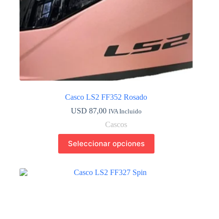
producto
Casco LS2 FF352 Rosado
USD
87,00
IVA Incluido
Cascos
Este
Seleccionar opciones
producto
tiene
múltiples
variantes.
Las
opciones
se
pueden
elegir