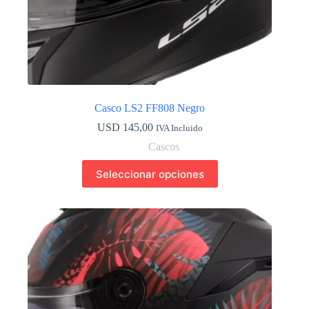
Casco LS2 FF808 Negro
USD
145,00
IVA Incluido
Cascos
Este
Seleccionar opciones
producto
tiene
múltiples
variantes.
Las
opciones
se
pueden
elegir
en
la