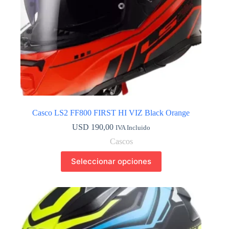
de
producto
Casco LS2 FF800 FIRST HI VIZ Black Orange
USD
190,00
IVA Incluido
Cascos
Este
Seleccionar opciones
producto
tiene
múltiples
variantes.
Las
opciones
se
pueden