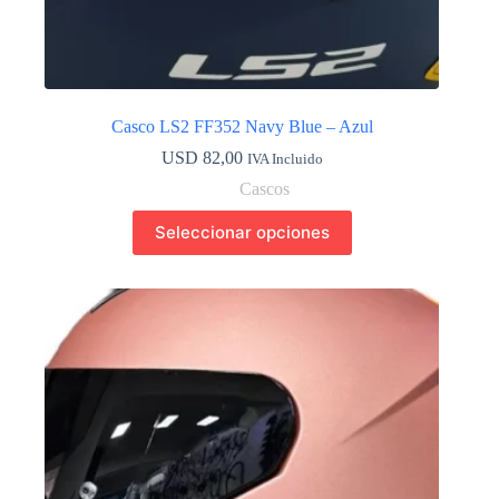
Casco LS2 FF352 Navy Blue – Azul
USD
82,00
IVA Incluido
Cascos
Este
Seleccionar opciones
producto
tiene
múltiples
variantes.
Las
opciones
se
pueden
elegir
en
la
página
de