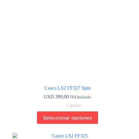
en
la
página
de
producto
Casco LS2 FF327 Spin
USD
399,00
IVA Incluido
Cascos
Este
Seleccionar opciones
producto
tiene
múltiples
variantes.