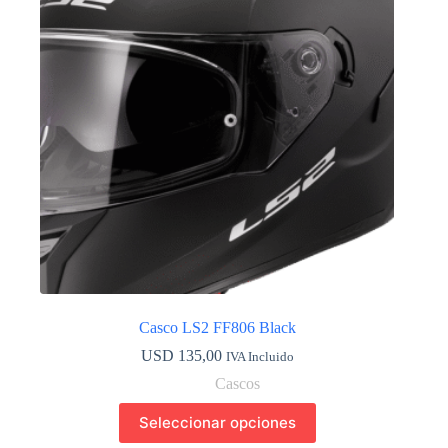
se
pueden
elegir
en
la
página
de
producto
Casco LS2 FF806 Black
USD
135,00
IVA Incluido
Cascos
Este
Seleccionar opciones
producto
tiene