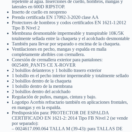
repelente al agua. Inserciones de cuello, hombros, mangas y
laterales en 600D RIPSTOP.
Inserto de cuello en neopreno
Prenda certificada EN 17092-3-2020 clase AA
Protectores de hombros y codos certificados EN 1621-1:2012
Tipo B Nivel 2
Membrana desmontable impermeable y transpirable 10K/5K
totalmente sellada entre la chaqueta y el acolchado desmontable
También para llevar por separado o encima de la chaqueta.
Ventilaciones en pecho, mangas y espalda en malla
completamente abribles con cremallera.
Conexión de cremallera exterior para pantalones:
0025409_PANTS CE X-ROVER
2 bolsillos delanteros y 1 bolsillo trasero exterior
1 bolsillo en el pecho interior impermeable y totalmente sellado
2 bolsillos dentro de la chaqueta
1 bolsillo dentro de la membrana
2 bolsillos dentro del acolchado
Regulación de puños, mangas, cintura y bajo.
Logotipo Acerbis refractario también en aplicaciones frontales,
en mangas y en la espalda.
Predisposición para: PROTECTOR DE ESPALDA
CERTIFICADO EN 1621-2: 2014 Tipo FB Nivel 2 (se vende
por separado):
– 0024617.090.064 TALLA M (39-43): para TALLAS DE