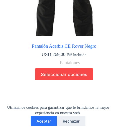
Pantalón Acerbis CE Rover Negro
USD
269,00
IVA Incluido
Pantalones
Este
Seleccionar opciones
producto
tiene
múltiples
variantes.
Las
opciones
Utilizamos cookies para garantizar que le brindamos la mejor
se
pueden
experiencia en nuestra web.
elegir
Aceptar
Rechazar
en
Bienvenidos a nuestra tienda online. Estamos listos para brindarte lo
la
Copyright © 2026 - CafeRace - Montevideo, Uruguay.
que necesites.