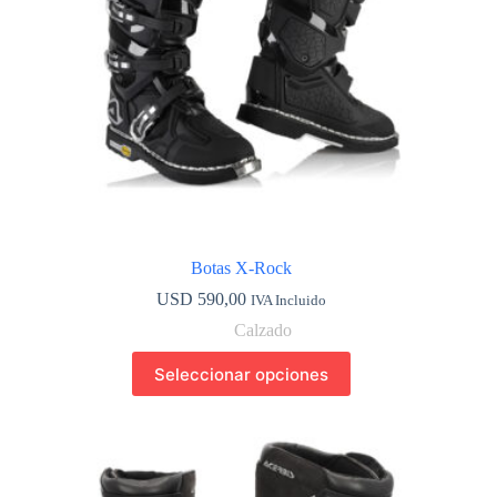
página
de
producto
Botas X-Rock
USD
590,00
IVA Incluido
Calzado
Este
Seleccionar opciones
producto
tiene
múltiples
variantes.
Las
opciones