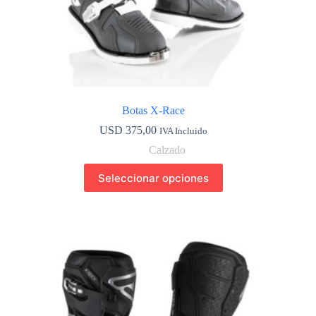
Botas X-Race
USD
375,00
IVA Incluido
Calzado
Este
Seleccionar opciones
producto
tiene
múltiples
variantes.
Las
opciones
se
pueden
elegir
en
la