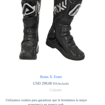
se
pueden
elegir
en
la
página
de
producto
Botas X-Team
USD
299,00
IVA Incluido
Calzado
Este
Seleccionar opciones
producto
Utilizamos cookies para garantizar que le brindamos la mejor
tiene
experiencia en nuestra web.