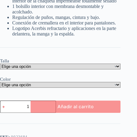
interior de la chaqueta impermeable totalmente sellado
1 bolsillo interior con membrana desmontable y
acolchado.
Regulación de puños, mangas, cintura y bajo.
Conexión de cremallera en el interior para pantalones.
Logotipo Acerbis refractario y aplicaciones en la parte
delantera, la manga y la espalda.
Talla
Color
Campera
Añadir al carrito
Acerbis
X-
Tour
cantidad
SKU:
0023684