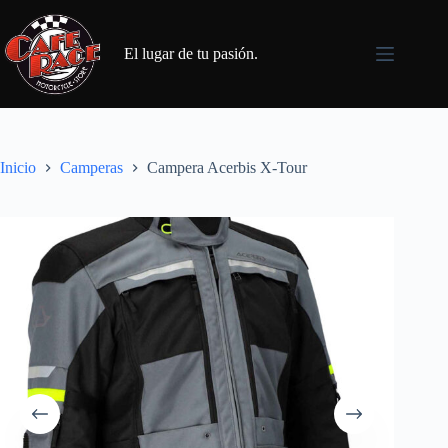
Saltar
al
contenido
El lugar de tu pasión.
Inicio
Camperas
Campera Acerbis X-Tour