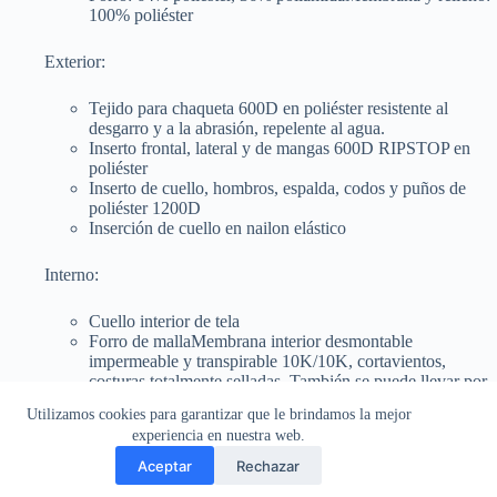
100% poliéster
Exterior:
Tejido para chaqueta 600D en poliéster resistente al
desgarro y a la abrasión, repelente al agua.
Inserto frontal, lateral y de mangas 600D RIPSTOP en
poliéster
Inserto de cuello, hombros, espalda, codos y puños de
poliéster 1200D
Inserción de cuello en nailon elástico
Interno:
Cuello interior de tela
Forro de mallaMembrana interior desmontable
impermeable y transpirable 10K/10K, cortavientos,
costuras totalmente selladas. También se puede llevar por
separado
Utilizamos cookies para garantizar que le brindamos la mejor
Acolchado interior desmontable gr.120
experiencia en nuestra web.
Aceptar
Rechazar
Bienvenidos a nuestra tienda online. Estamos listos para brindarte lo
Copyright © 2026 - CafeRace - Montevideo, Uruguay.