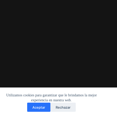
Utilizamos cookies para garantizar que le brindamos la mejor
experiencia en nuestra web.
Aceptar
Rechazar
Bienvenidos a nuestra tienda online. Estamos listos para brindarte lo
Copyright © 2026 - CafeRace - Montevideo, Uruguay.
que necesites.