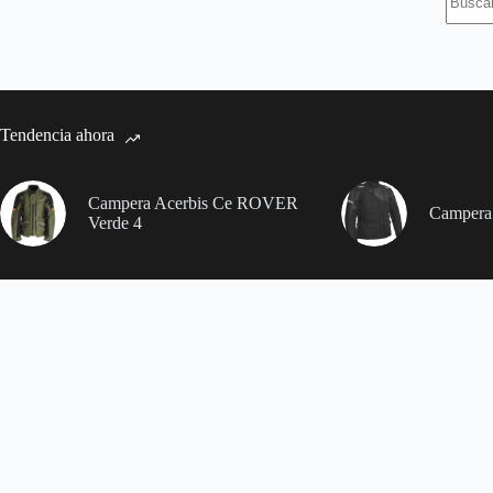
resulta
Tendencia ahora
Campera Acerbis Ce ROVER
Campera 
Verde 4