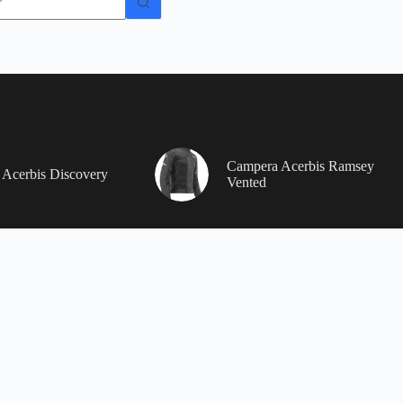
dos
Campera Acerbis Ramsey
Acerbis Discovery
Vented